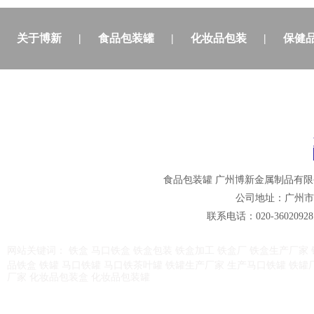
关于博新
|
食品包装罐
|
化妆品包装
|
保健
食品包装罐
广州博新金属制品有限
公司地址：广州市
联系电话：020-36020928
网站关键词：
铁盒
马口铁盒
铁盒包装
铁盒加工
铁盒厂
铁盒生产厂家
品铁盒
铁罐
马口铁罐
马口铁茶叶罐
铁罐生产厂家
生产马口铁罐
铁罐
厂家
化妆品包装盒
化妆品包装罐