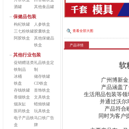
酒罐
其他食品罐
保健品包装
枸杞铁罐
人参铁盒
查看全部大图
三七粉铁罐
胶囊铁盒
阿胶铁盒
其他保健品
铁盒
产品详情
其他行业包装
促销赠送类
礼品铁盒定
软糖
铁制品
制
冰桶
储存铁罐
广州博新金
铁盘
CD铁盒
产品涵盖了
存钱铁罐
首饰铁盒
生活用品包装等领
香烟铁盒
文具铁盒
并通过沃尔
烟灰缸
蜡烛铁罐
产品符合
医药铁盒
玩具铁盒
同时为客户
电子产品铁
马口铁广告
盒
牌