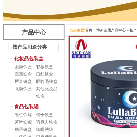
当前位置:
首页
»
博新金属产品中心
»
按产
产品中心
按产品用途分类
化妆品包装盒
面膜铁盒
彩妆铁盒
面霜铁盒
口红铁盒
唇膏铁盒
眼睫毛铁盒
眼膜铁盒
其他化妆品
铁盒
食品包装罐
果仁铁罐
饼干铁盒
茶叶铁罐
巧克力铁盒
糖果铁盒
咖啡铁罐
月饼铁盒
口香糖铁盒