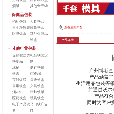
酒罐
其他食品罐
保健品包装
枸杞铁罐
人参铁盒
查看全部大图
三七粉铁罐
胶囊铁盒
阿胶铁盒
其他保健品
铁盒
产品详情
其他行业包装
促销赠送类
礼品铁盒定
圆
铁制品
制
冰桶
储存铁罐
广州博新金
铁盘
CD铁盒
产品涵盖了
存钱铁罐
首饰铁盒
生活用品包装等
香烟铁盒
文具铁盒
并通过沃尔
烟灰缸
蜡烛铁罐
产品符合
医药铁盒
玩具铁盒
同时为客户
电子产品铁
马口铁广告
盒
牌