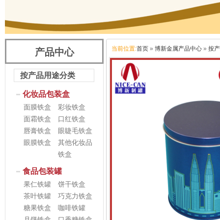
当前位置:
首页
»
博新金属产品中心
»
按产
产品中心
按产品用途分类
化妆品包装盒
面膜铁盒
彩妆铁盒
面霜铁盒
口红铁盒
唇膏铁盒
眼睫毛铁盒
眼膜铁盒
其他化妆品
铁盒
食品包装罐
果仁铁罐
饼干铁盒
茶叶铁罐
巧克力铁盒
糖果铁盒
咖啡铁罐
月饼铁盒
口香糖铁盒