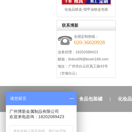
化妆品铁盒-指甲油铁盒包装
联系博新
全国定制热线：
020-36020928
业务经理：18202089423
邮箱：
tinbox09@boxin168.com
地址：
广州市白云区凤工路43号
（空港白云）
请您留言
关于博新
|
食品包装罐
|
化妆品
广州博新金属制品有限公司
欢迎来电咨询：18202089423