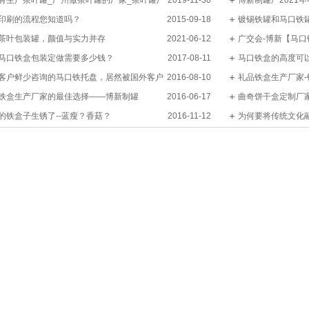
有生产茶叶罐_广州做茶叶罐的厂家_茶叶罐厂
2019-11-30
博新制罐厂2021
新制罐
印刷的流程您知道吗？
2015-09-18
镀锡铁罐和马口铁
茶叶包装罐，颜值与实力并存
2021-06-12
广交会-博新【马口铁盒】
马口铁盒包装定做需要多少钱？
2017-08-11
马口铁盒的高度可
客户鲜少咨询的马口铁托盘，居然被国外客户
2016-08-10
礼品铁盒生产厂家
铁盒生产厂家的最佳选择——博新制罐
2016-06-17
曲奇饼干盒定制厂
的铁盒子生锈了--蓝瘦？香菇？
2016-11-12
为何要将传统文化