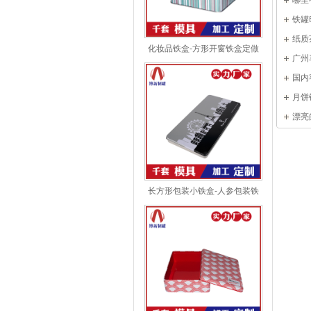
哪里
商-博
铁罐
纸质
化妆品铁盒-方形开窗铁盒定做
广州
国内
抢疯！
月饼
漂亮
长方形包装小铁盒-人参包装铁
盒