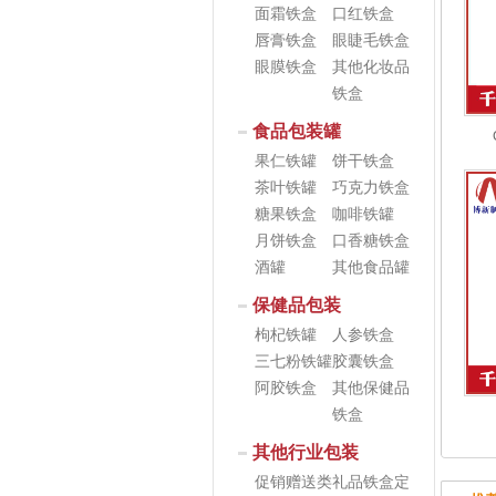
面霜铁盒
口红铁盒
唇膏铁盒
眼睫毛铁盒
眼膜铁盒
其他化妆品
铁盒
食品包装罐
果仁铁罐
饼干铁盒
茶叶铁罐
巧克力铁盒
糖果铁盒
咖啡铁罐
月饼铁盒
口香糖铁盒
酒罐
其他食品罐
保健品包装
枸杞铁罐
人参铁盒
三七粉铁罐
胶囊铁盒
阿胶铁盒
其他保健品
铁盒
其他行业包装
促销赠送类
礼品铁盒定