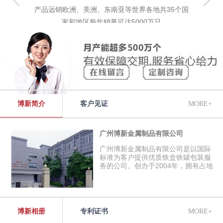
产品远销欧洲、美洲、东南亚等世界各地共35个国
家和地区每年销量可达5000万只
博新简介
客户见证
MORE+
广州博新金属制品有限公司
广州博新金属制品有限公司是以国际
标准为客户提供优质铁盒铁罐包装服
务的公司。创办于2004年，拥有占地
面积15000平米的厂房，主要生产马
口铁盒,铁罐,食品包装盒,化妆品包装
盒,保健品盒,文具用品包装盒等。获
得了QS,CIQ,FDA，ISO9001:2015等
国内国际认证，并通过迪斯尼、沃尔
博新相册
专利证书
MORE+
玛、可口可乐等国际品牌及SEDEX、