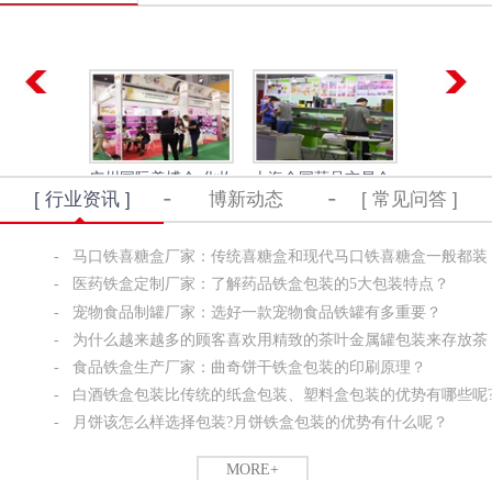
BSCI验厂，产品符合欧洲、美洲、中
国等食品级和物质安全标准。可提供
设计、制模、生产、分装、交货一条
龙服务。
广州国际美博会-化妆
上海全国药品交易会-
香港礼品及赠
[ 行业资讯 ]
博新动态
[ 常见问答 ]
品铁盒定制
保健品包装铁盒
销品铁
-
马口铁喜糖盒厂家：传统喜糖盒和现代马口铁喜糖盒一般都装
什么？
-
医药铁盒定制厂家：了解药品铁盒包装的5大包装特点？
-
宠物食品制罐厂家：选好一款宠物食品铁罐有多重要？
FDA认证-铁盒加工厂
SGS认证-铁盒厂家
ISO证书
-
为什么越来越多的顾客喜欢用精致的茶叶金属罐包装来存放茶
叶呢？
-
食品铁盒生产厂家：曲奇饼干铁盒包装的印刷原理？
-
白酒铁盒包装比传统的纸盒包装、塑料盒包装的优势有哪些呢
-
月饼该怎么样选择包装?月饼铁盒包装的优势有什么呢？
MORE+